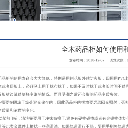
全木药品柜如何使用
发布时间：2018-12-07
浏览次数：
药品柜
的使用寿命会大大降低，特别是用刨花板外贴防火板，四周用PVC
体或者层板上，必须马上用干抹布抹干，如果不及时抹干或者长时间不处
及板材边缘处膨胀变形的情况。而且受潮之后还会影响药品变质失效。
需要在阴凉干燥处避光储存的，因此药品柜的摆放要远离阳光照射，否则
生质量和浓度的变化。
清洗门板，清洗完要用干净抹布擦干;避免有硬物碰撞或者有尖锐物体划
道等此类金属件上擦拭一些润滑油。如果轨道滑行不畅，要用手刷将轨道